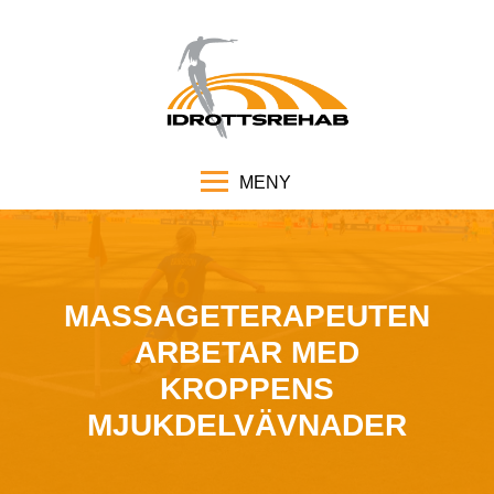
MENY
MASSAGETERAPEUTEN
ARBETAR MED
KROPPENS
MJUKDELVÄVNADER